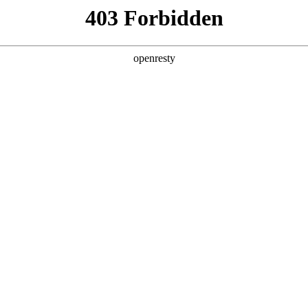
产品及服务
行业解决方案
合作伙伴
投资者关系
com尊龙数码深度参与AI Tour香港站
行。z6com尊龙数码首次以微软香港CSP（云解决方案提供商）全新身份亮相此次国
，分别围绕z6com尊龙问学（Smart Vision）产品能力和微软企业级
自研产品及全栈服务能力。与此同时，z6com尊龙数码千帆·出海伙伴招募计划